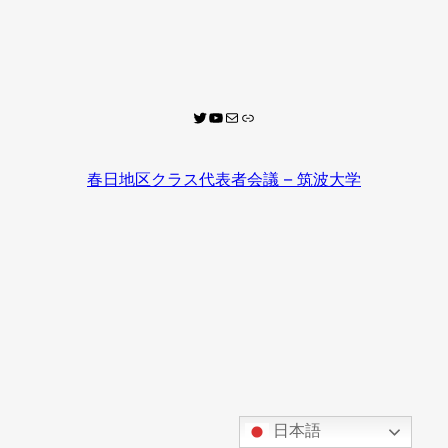
twitter
youtube
mail
質問箱
春日地区クラス代表者会議 – 筑波大学
日本語