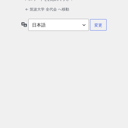
← 筑波大学 全代会 へ移動
言
語