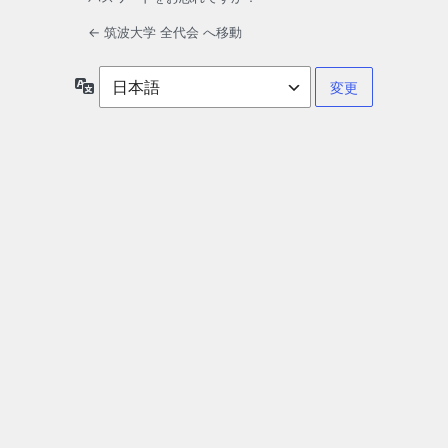
← 筑波大学 全代会 へ移動
言
語