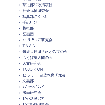
茶道部和敬清寂社
社会福祉研究会
写真部さくら組
手話ｻｰｸﾙ
将棋部
図画団
ｽﾄｰﾘｰﾃﾘﾝｸﾞ研究会
T.A.S.C.
筑波大鉄研「旅と鉄道の会」
つくば鳥人間の会
天文研究会
TOJO K-ON
ねっしー･自然教育研究会
文芸部
ﾏｼﾞｼｬﾝｽﾞｸﾗﾌﾞ
漫画研究会
野外活動ｸﾗﾌﾞ
野生動物研究会