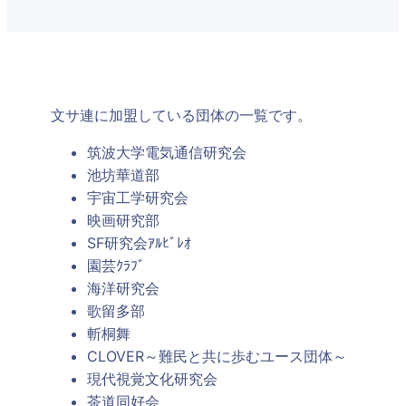
文サ連に加盟している団体の一覧です。
筑波大学電気通信研究会
池坊華道部
宇宙工学研究会
映画研究部
SF研究会ｱﾙﾋﾞﾚｵ
園芸ｸﾗﾌﾞ
海洋研究会
歌留多部
斬桐舞
CLOVER～難民と共に歩むユース団体～
現代視覚文化研究会
茶道同好会