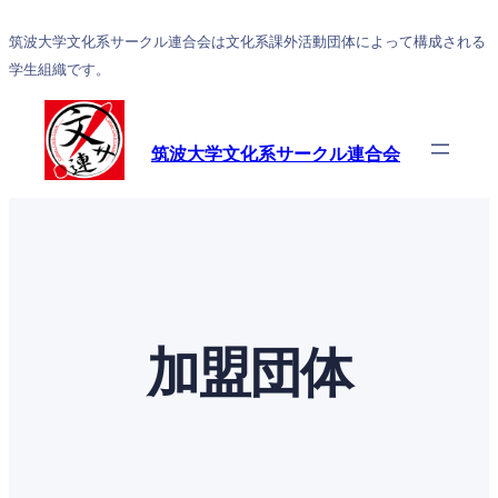
内
筑波大学文化系サークル連合会は文化系課外活動団体によって構成される
容
学生組織です。
を
ス
キ
筑波大学文化系サークル連合会
ッ
プ
加盟団体