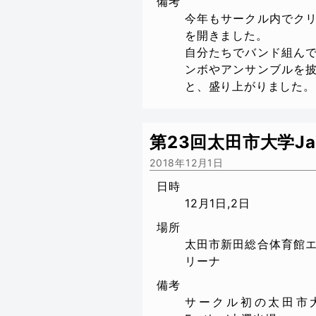
備考
今年もサークル内でク
を開きました。
自分たちでバンド組ん
ンボやアンサンブルを
と、盛り上がりました。
第23回太田市大学Jazz 
2018年12月1日
日時
12月1日,2日
場所
太田市新田総合体育館
リーナ
備考
サークル初の太田市大