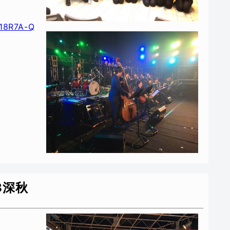
918R7A-Q
8深秋