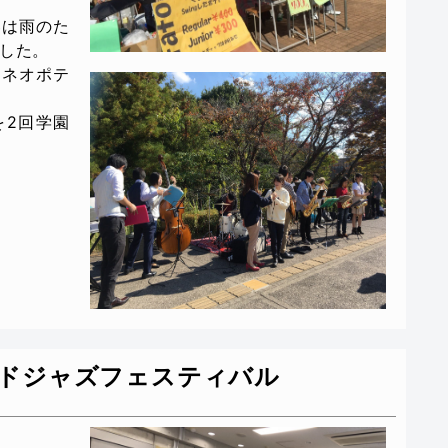
奏は雨のた
した。
きネオポテ
を2回学園
ドジャズフェスティバル