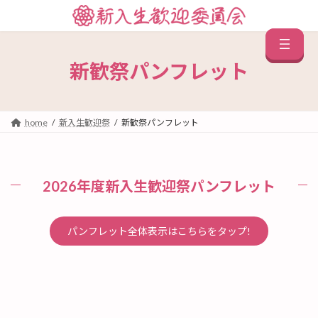
コ
ナ
ン
ビ
テ
ゲ
ン
ー
ツ
シ
新歓祭パンフレット
へ
ョ
ス
ン
キ
に
ッ
移
home
新入生歓迎祭
新歓祭パンフレット
プ
動
2026年度新入生歓迎祭パンフレット
パンフレット全体表示はこちらをタップ!