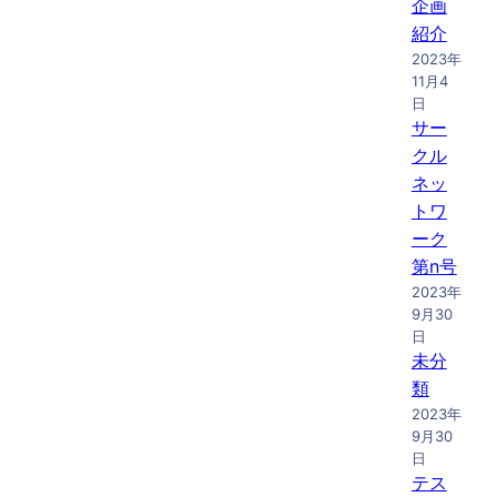
企画
紹介
2023年
11月4
日
サー
クル
ネッ
トワ
ーク
第n号
2023年
9月30
日
未分
類
2023年
9月30
日
テス