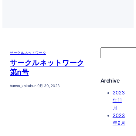
S
サークルネットワーク
e
サークルネットワーク
a
第n号
r
Archive
c
bunsa_kokubun
·
9月 30, 2023
h
2023
年11
月
2023
年9月