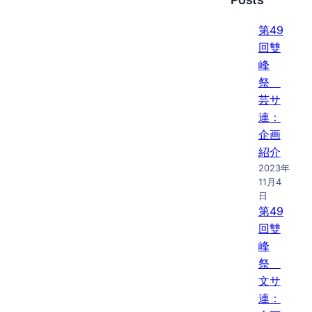
第49
回雙
峰
祭
芸サ
連：
企画
紹介
2023年
11月4
日
第49
回雙
峰
祭
文サ
連：