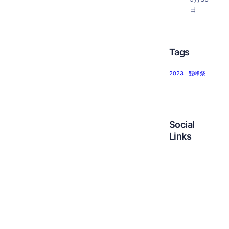
日
Tags
2023
雙峰祭
Social
Links
Facebook
Twitter
LinkedIn
Instagram