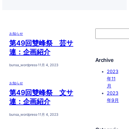
S
お知らせ
e
第49回雙峰祭 芸サ
a
連：企画紹介
r
Archive
c
bunsa_wordpress
·
11月 4, 2023
h
2023
年11
お知らせ
月
第49回雙峰祭 文サ
2023
連：企画紹介
年9月
bunsa_wordpress
·
11月 4, 2023