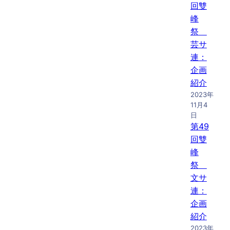
回雙
峰
祭
芸サ
連：
企画
紹介
2023年
11月4
日
第49
回雙
峰
祭
文サ
連：
企画
紹介
2023年