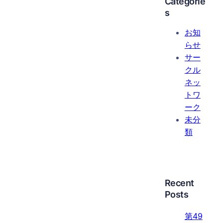
Categorie
s
お知
らせ
サー
クル
ネッ
トワ
ーク
未分
類
Recent
Posts
第49