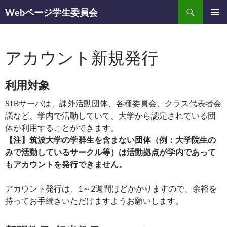
検
Webページ学生委員会
索
コ
メインメ
ン
ニュー
テ
アカウント新規発行
ン
ツ
へ
利用対象
ス
キ
STBサーバは、課外活動団体、各種委員会、クラス代表者会
ッ
議など、学内で活動していて、大学から認定されている団
プ
体が利用することができます。
【注】筑波大学の学群生を含まない団体（例：大学院生の
みで活動しているサークル等）は活動拠点が学内であって
もアカウントを発行できません。
アカウント発行は、1～2週間ほどかかりますので、余裕を
持ってお手続きいただけますようお願いします。