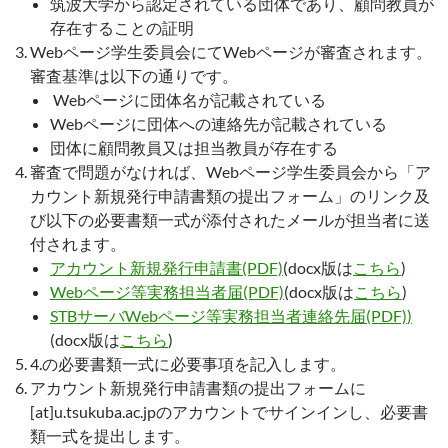
筑波大学から認定されている団体であり、顧問教員が
存在することの証明
Webページ学生委員会にてWebページが審査されます。
審査基準は以下の通りです。
Webページに団体名が記載されている
Webページに団体への連絡先が記載されている
団体に顧問教員又は担当教員が存在する
審査で問題がなければ、Webページ学生委員会から「ア
カウント新規発行申請書類の提出フォーム」のリンク及
び以下の必要書類一式が添付されたメールが担当者に送
付されます。
アカウント新規発行申請書(PDF)
(docx版は
こちら
)
Webページ等実務担当者届(PDF)
(docx版は
こちら
)
STBサーバWebページ等実務担当者連絡先届(PDF)
)
(docx版は
こちら
)
4.の必要書類一式に必要事項を記入します。
アカウント新規発行申請書類の提出フォームに
[at]u.tsukuba.ac.jpのアカウントでサインインし、必要書
類一式を提出します。