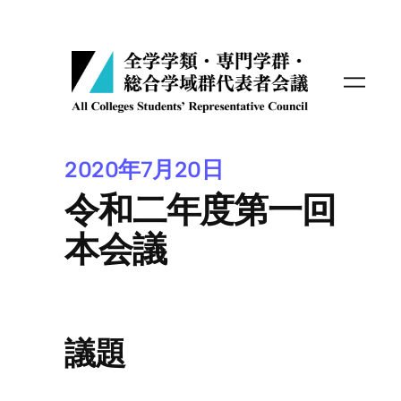
内
容
を
ス
キ
ッ
プ
2020年7月20日
令和二年度第一回
本会議
議題