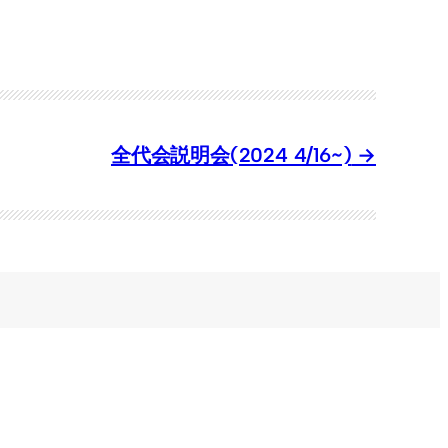
全代会説明会(2024 4/16~)
About Us
全代会に参加する