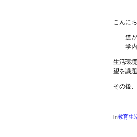
こんに
道
学
生活環
望を議
その後
In
教育生