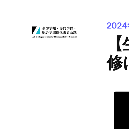
内
容
を
202
ス
【
キ
ッ
修
プ