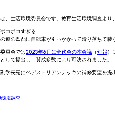
ちは、生活環境委員会です。教育生活環境調査より
がボコボコすぎる
内の道の凹凸に自転車が引っかかって滑り落ちて膝
境委員会では
2023年6月に全代会の本会議
（
短報
）
題として提出し、賛成多数により可決されました。
、副学長宛にペデストリアンデッキの補修要望を提
活環境調査