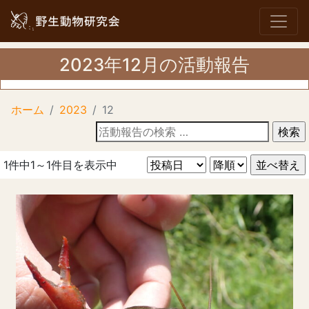
2023年12月の活動報告
ホーム
2023
12
活
動
報
1件中1～1件目を表示中
告
の
検
索