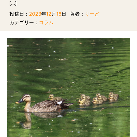
[…]
投稿日：
2023
年
12
月
16
日
著者：
りーど
カテゴリー：
コラム