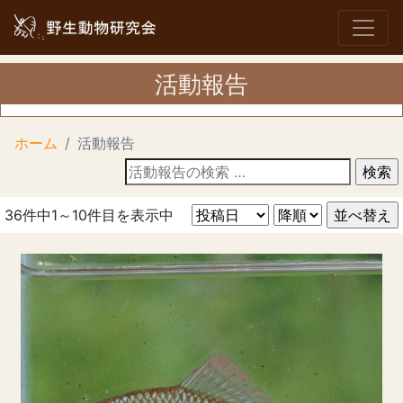
活動報告
ホーム
活動報告
活
動
報
36件中1～10件目を表示中
告
の
検
索