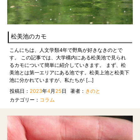
松美池のカモ
こんにちは、人文学類4年で野鳥が好きなきのとで
す。 この記事では、大学構内にある松美池で見られ
るカモについて簡単に紹介していきます。 まず、松
美池とは第一エリアにある池です。松美上池と松美下
池に分かれていますが、私たちが […]
投稿日：
2023
年
4
月
25
日
著者：
きのと
カテゴリー：
コラム