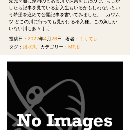
先先々週に県内のとある川で採集をしたので、もしか
したら記事を見ている新入生もいるかもしれないとい
う希望を込めて公開記事を書いてみました。 カワム
ツ どこの川に行っても見かける移入種。この魚しか
いない川も多々 […]
投稿日：
2022
年
4
月
26
日
著者：
くりてぃ
タグ：
淡水魚
カテゴリー：
MT用