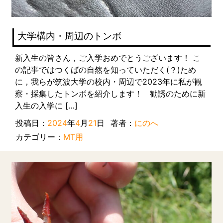
大学構内・周辺のトンボ
新入生の皆さん，ご入学おめでとうございます！ こ
の記事ではつくばの自然を知っていただく(？)ため
に，我らが筑波大学の校内・周辺で2023年に私が観
察・採集したトンボを紹介します！ 勧誘のために新
入生の入学に […]
投稿日：
2024
年
4
月
21
日
著者：
にのへ
カテゴリー：
MT用