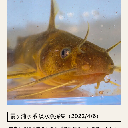
霞ヶ浦水系 淡水魚採集（2022/4/6）