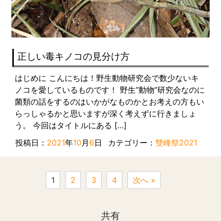
正しい毒キノコの見分け方
はじめに こんにちは！野生動物研究会で数少ないキ
ノコを愛しているものです！ 野生”動物”研究会なのに
菌類の話をするのはいかがなものかとお考えの方もい
らっしゃるかと思いますが深く考えずに行きましょ
う。 今回はタイトルにある […]
投稿日：
2021
年
10
月
6
日
カテゴリー：
雙峰祭2021
1
2
3
4
次へ »
共有