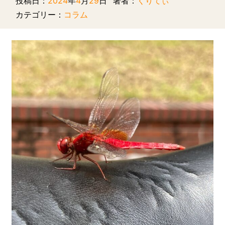
投稿日：
2024
年
4
月
29
日
著者：
くりてぃ
カテゴリー：
コラム