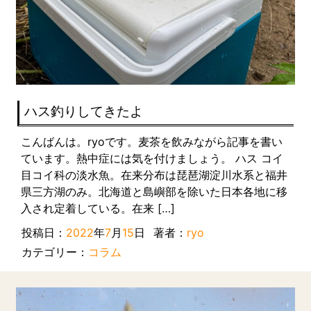
ハス釣りしてきたよ
こんばんは。ryoです。麦茶を飲みながら記事を書い
ています。熱中症には気を付けましょう。 ハス コイ
目コイ科の淡水魚。在来分布は琵琶湖淀川水系と福井
県三方湖のみ。北海道と島嶼部を除いた日本各地に移
入され定着している。在来 […]
投稿日：
2022
年
7
月
15
日
著者：
ryo
カテゴリー：
コラム