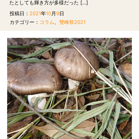
たとしても輝き方が多様だった […]
投稿日：
2021
年
10
月
9
日
カテゴリー：
コラム
、
雙峰祭2021