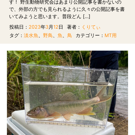
す！ 野生動物研究会はあまり公開記事を書かないの
で、外部の方でも見られるように久々の公開記事を書
いてみようと思います。普段どん […]
投稿日：
2023
年
3
月
12
日
著者：
くりてぃ
タグ：
淡水魚
、
野鳥
、
魚
、
鳥
カテゴリー：
MT用