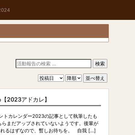
024
活
動
報
告
の
検
【2023アドカレ】
索
トカレンダー2023の記事として執筆したも
ちらまだアップされていないようです。後輩が
れるはずなので、暫しお待ちを。 自我 […]