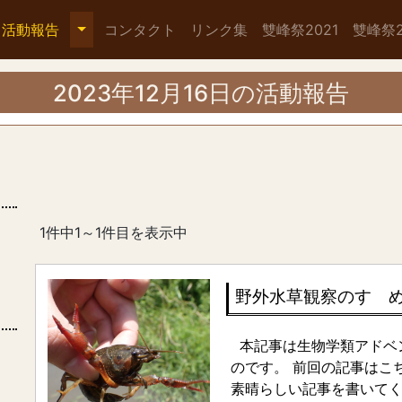
活動報告
コンタクト
リンク集
雙峰祭2021
雙峰祭2
2023年12月16日の活動報告
1件中1～1件目を表示中
野外水草観察のすゝめ
本記事は生物学類アドベン
のです。 前回の記事はこ
素晴らしい記事を書いてく