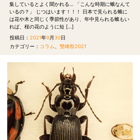
集しているとよく聞かれる… 「こんな時期に蛾なんて
いるの？」 じつはいます！！！ 日本で見られる蛾に
は花や木と同じく季節性があり、年中見られる蛾もい
れば、桜の花のように短 […]
投稿日：
2021
年
9
月
30
日
カテゴリー：
コラム
、
雙峰祭2021