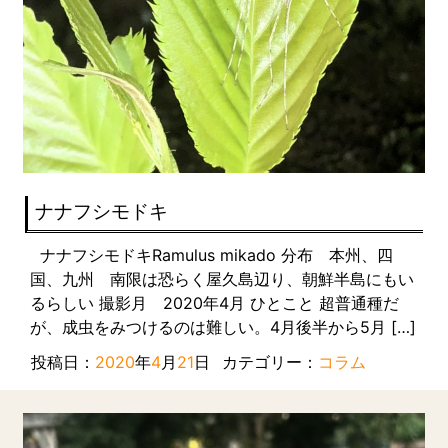
ナナフシモドキ
ナナフシモドキRamulus mikado 分布 本州、四
国、九州 南限は恐らく屋久島辺り、朝鮮半島にもい
るらしい 撮影月 2020年4月 ひとこと 超普通種だ
が、成虫をみつけるのは難しい。4月後半から5月 […]
投稿日：
2020
年
4
月
21
日
カテゴリー：
コラム