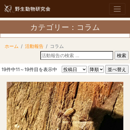
カテゴリー：コラム
ホーム
活動報告
コラム
活
動
報
19件中11～19件目を表示中
告
の
検
索