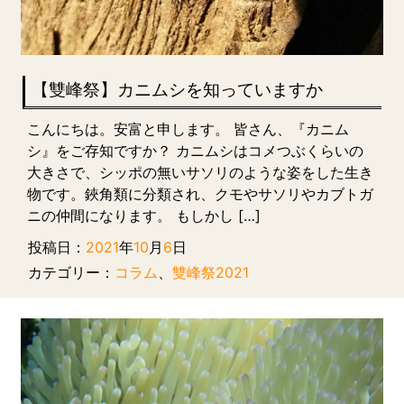
【雙峰祭】カニムシを知っていますか
こんにちは。安富と申します。 皆さん、『カニム
シ』をご存知ですか？ カニムシはコメつぶくらいの
大きさで、シッポの無いサソリのような姿をした生き
物です。鋏角類に分類され、クモやサソリやカブトガ
ニの仲間になります。 もしかし […]
投稿日：
2021
年
10
月
6
日
カテゴリー：
コラム
、
雙峰祭2021