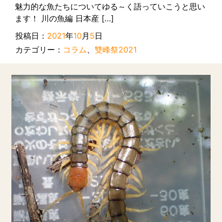
魅力的な魚たちについてゆる～く語っていこうと思い
ます！ 川の魚編 日本産 […]
投稿日：
2021
年
10
月
5
日
カテゴリー：
コラム
、
雙峰祭2021