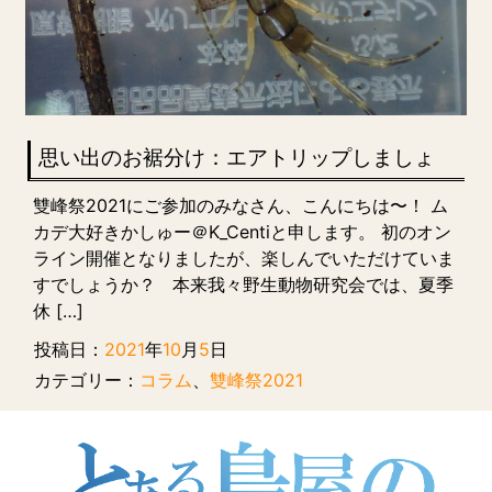
思い出のお裾分け：エアトリップしましょ
雙峰祭2021にご参加のみなさん、こんにちは〜！ ム
カデ大好きかしゅー＠K_Centiと申します。 初のオン
ライン開催となりましたが、楽しんでいただけていま
すでしょうか？ 本来我々野生動物研究会では、夏季
休 […]
投稿日：
2021
年
10
月
5
日
カテゴリー：
コラム
、
雙峰祭2021