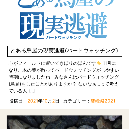
とある鳥屋の現実逃避(バードウォッチング)
心がフィールドに置いてきぼりのぼんです
11月に
なり、木の葉が散ってバードウォッチングがしやすい
時期になりましたね みなさんはバードウォッチング
(鳥見)をしたことがありますか？ ないなぁ…って考え
ている人 […]
投稿日：
2021
年
10
月
2
日
カテゴリー：
雙峰祭2021