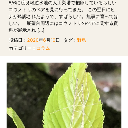
6/6に渡良瀬遊水地の人工巣塔で抱卵しているらしい
コウノトリのペアを見に行ってきた。 この翌日にヒ
ナが確認されたようで、すばらしい。無事に育ってほ
しい。 展望台周辺にはコウノトリのペアに関する資
料が展示され […]
投稿日：
2020
年
6
月
10
日
タグ：
野鳥
カテゴリー：
コラム