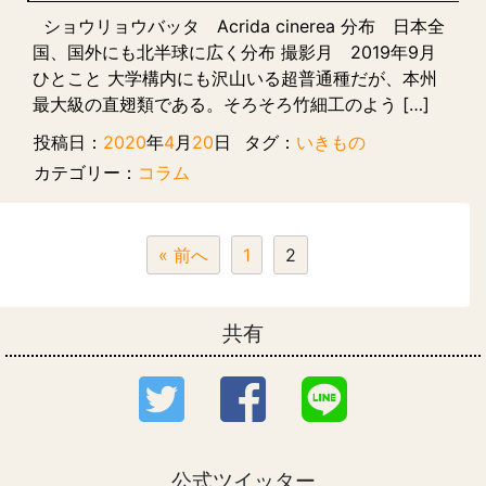
ショウリョウバッタ Acrida cinerea 分布 日本全
国、国外にも北半球に広く分布 撮影月 2019年9月
ひとこと 大学構内にも沢山いる超普通種だが、本州
最大級の直翅類である。そろそろ竹細工のよう […]
投稿日：
2020
年
4
月
20
日
タグ：
いきもの
カテゴリー：
コラム
« 前へ
1
2
共有
公式ツイッター